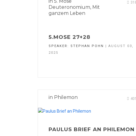
in
5. Mose
31
Deuteronomium
,
Mit
ganzem Leben
5.MOSE 27+28
SPEAKER:
STEPHAN POHN
| AUGUST 03,
2025
in
Philemon
40
PAULUS BRIEF AN PHILEMON