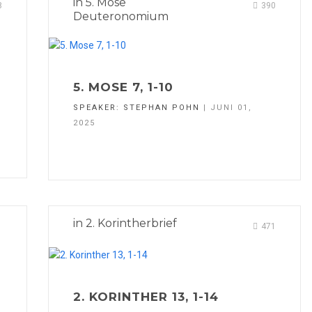
in
5. Mose
8
390
Deuteronomium
5. MOSE 7, 1-10
SPEAKER:
STEPHAN POHN
| JUNI 01,
2025
in
2. Korintherbrief
1
471
2. KORINTHER 13, 1-14