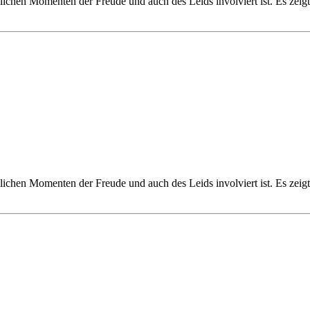
äglichen Momenten der Freude und auch des Leids involviert ist. Es ze
äglichen Momenten der Freude und auch des Leids involviert ist. Es ze