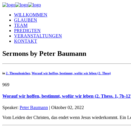
WILLKOMMEN
GLAUBEN
TEAM
PREDIGTEN
VERANSTALTUNGEN
KONTAKT
Sermons by Peter Baumann
in
2. Thessalonicher
,
Worauf wir hoffen, bestimmt, wofür wir leben (2. Thess)
969
Worauf wir hoffen, bestimmt, wofür wir leben (2. Thess. 1, 7b-12
Speaker:
Peter Baumann
| Oktober 02, 2022
Vom Leiden der Christen, das endet wenn Jesus wiederkommt. Ein Leb