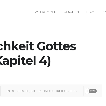
WILLKOMMEN
GLAUBEN
TEAM
PR
chkeit Gottes
apitel 4)
IN
BUCH RUTH
,
DIE FREUNDLICHKEIT GOTTES
1121