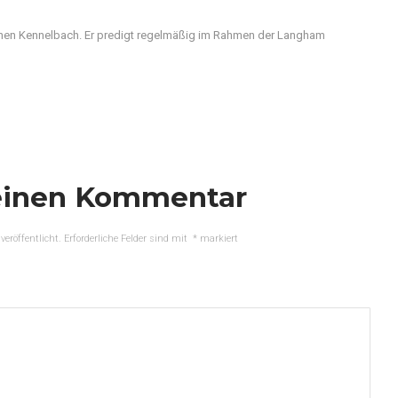
nen Kennelbach. Er predigt regelmäßig im Rahmen der Langham
einen Kommentar
veröffentlicht.
Erforderliche Felder sind mit
*
markiert