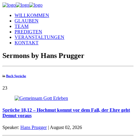
WILLKOMMEN
GLAUBEN
TEAM
PREDIGTEN
VERANSTALTUNGEN
KONTAKT
Sermons by Hans Prugger
in
Buch Sprüche
23
Sprüche 18,12 – Hochmut kommt vor dem Fall, der Ehre geht
Demut voraus
Speaker:
Hans Prugger
| August 02, 2026