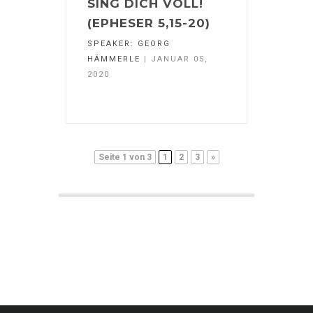
SING DICH VOLL!
(EPHESER 5,15-20)
SPEAKER:
GEORG
HÄMMERLE
| JANUAR 05,
2020
Seite 1 von 3
1
2
3
»