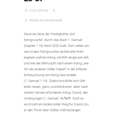
CGD OFFICE
KEINE KOMMENTARE
Die erste Serie der Predigtreihe „Auf
Königssuche“ durch das Buch 1. Samuel
(Kapitel 1-16) fand 2020 statt. Dort sahen wir,
wie Israels Königssuche sie beinahe ihren
eigenen wahren König JAHWE vergessen ließ,
und wie die Sehnsucht nach einem König „wie
ihn die anderen Völker haben“ in der bitteren
Enttäuschung von König Saul endete
(1. Samuel 1-15). Zuletzt erwählte sich Gott
einen neuen, ganz unscheinbaren, aber nach
seinem Herzen erfundenen König: David, den
Hirtenjungen (1. Samuel 16) 🐑💛. Doch es
wird noch ein leidensvoller Weg für David, bis
er den Thron über Gottes Volk besteigen