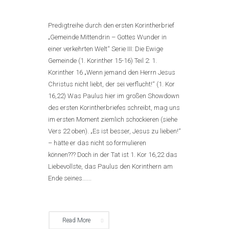
Predigtreihe durch den ersten Korintherbrief
„Gemeinde Mittendrin – Gottes Wunder in
einer verkehrten Welt“ Serie III: Die Ewige
Gemeinde (1. Korinther 15-16) Teil 2: 1.
Korinther 16 „Wenn jemand den Herrn Jesus
Christus nicht liebt, der sei verflucht!“ (1. Kor
16,22) Was Paulus hier im großen Showdown
des ersten Korintherbriefes schreibt, mag uns
im ersten Moment ziemlich schockieren (siehe
Vers 22 oben). „Es ist besser, Jesus zu lieben!“
– hätte er das nicht so formulieren
können??? Doch in der Tat ist 1. Kor 16,22 das
Liebevollste, das Paulus den Korinthern am
Ende seines......
Read More