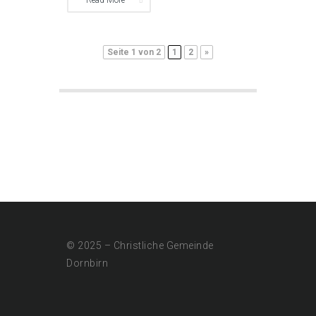
Seite 1 von 2
1
2
»
© 2025 – Christliche Gemeinde
Dornbirn