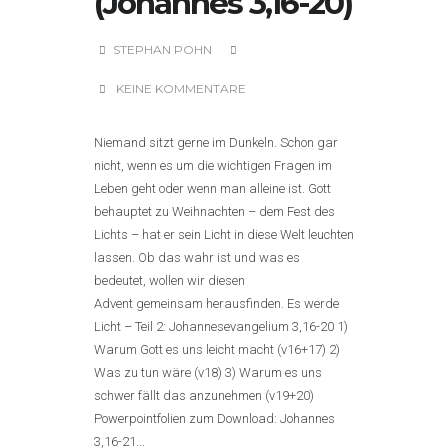
(Johannes 3,16-20)
STEPHAN POHN
KEINE KOMMENTARE
Niemand sitzt gerne im Dunkeln. Schon gar
nicht, wenn es um die wichtigen Fragen im
Leben geht oder wenn man alleine ist. Gott
behauptet zu Weihnachten – dem Fest des
Lichts – hat er sein Licht in diese Welt leuchten
lassen. Ob das wahr ist und was es
bedeutet, wollen wir diesen
Advent gemeinsam herausfinden. Es werde
Licht – Teil 2: Johannesevangelium 3,16-20 1)
Warum Gott es uns leicht macht (v16+17) 2)
Was zu tun wäre (v18) 3) Warum es uns
schwer fällt das anzunehmen (v19+20)
Powerpointfolien zum Download: Johannes
3,16-21...