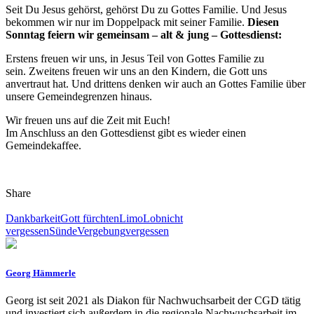
Seit Du Jesus gehörst, gehörst Du zu Gottes Familie. Und Jesus
bekommen wir nur im Doppelpack mit seiner Familie.
Diesen
Sonntag feiern wir gemeinsam – alt & jung – Gottesdienst:
Erstens freuen wir uns, in Jesus Teil von Gottes Familie zu
sein. Zweitens freuen wir uns an den Kindern, die Gott uns
anvertraut hat. Und drittens denken wir auch an Gottes Familie über
unsere Gemeindegrenzen hinaus.
Wir freuen uns auf die Zeit mit Euch!
Im Anschluss an den Gottesdienst gibt es wieder einen
Gemeindekaffee.
Share
Dankbarkeit
Gott fürchten
Limo
Lob
nicht
vergessen
Sünde
Vergebung
vergessen
Georg Hämmerle
Georg ist seit 2021 als Diakon für Nachwuchsarbeit der CGD tätig
und investiert sich außerdem in die regionale Nachwuchsarbeit im