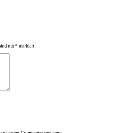
sind mit
*
markiert
n nächsten Kommentar speichern.