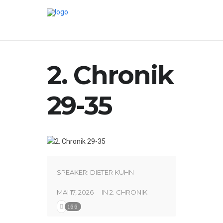
2. Chronik
29-35
SPEAKER:
DIETER KUHN
MAI 17, 2026
IN
2. CHRONIK
166