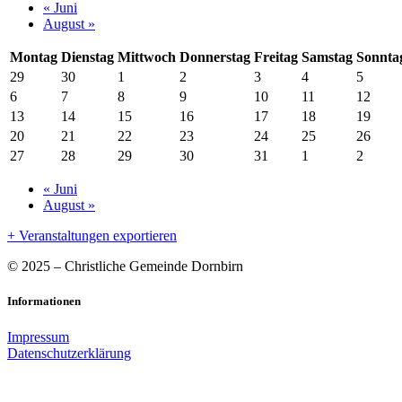
Kalender
«
Juni
August
»
Monatsnavigation
Montag
Dienstag
Mittwoch
Donnerstag
Freitag
Samstag
Sonnta
29
30
1
2
3
4
5
6
7
8
9
10
11
12
13
14
15
16
17
18
19
20
21
22
23
24
25
26
27
28
29
30
31
1
2
Kalender
«
Juni
August
»
Monatsnavigation
+ Veranstaltungen exportieren
© 2025 – Christliche Gemeinde Dornbirn
Informationen
Impressum
Datenschutzerklärung