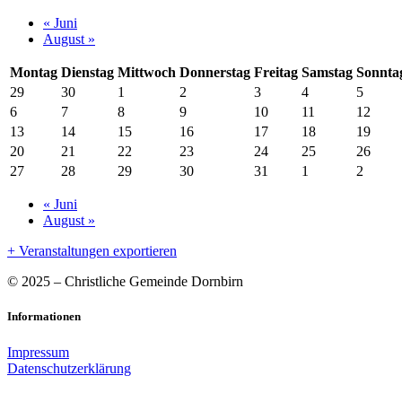
Kalender
«
Juni
August
»
Monatsnavigation
Montag
Dienstag
Mittwoch
Donnerstag
Freitag
Samstag
Sonnta
29
30
1
2
3
4
5
6
7
8
9
10
11
12
13
14
15
16
17
18
19
20
21
22
23
24
25
26
27
28
29
30
31
1
2
Kalender
«
Juni
August
»
Monatsnavigation
+ Veranstaltungen exportieren
© 2025 – Christliche Gemeinde Dornbirn
Informationen
Impressum
Datenschutzerklärung