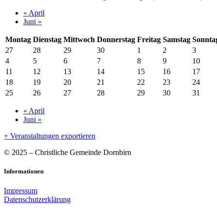
Kalender
«
April
Juni
»
Monatsnavigation
Montag
Dienstag
Mittwoch
Donnerstag
Freitag
Samstag
Sonnta
27
28
29
30
1
2
3
4
5
6
7
8
9
10
11
12
13
14
15
16
17
18
19
20
21
22
23
24
25
26
27
28
29
30
31
Kalender
«
April
Juni
»
Monatsnavigation
+ Veranstaltungen exportieren
© 2025 – Christliche Gemeinde Dornbirn
Informationen
Impressum
Datenschutzerklärung