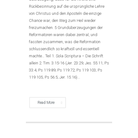
Rückbesinnung auf die ursprüngliche Lehre
von Christus und den Aposteln die einzige
Chance war, den Weg zum Heil wieder
freizumachen. 5 Grundüberzeugungen der
Reformatoren waren dabei zentral, und
fassten zusammen, was die Reformation
schlussendlich so kraftvoll und essentiell
machte… Teil 1: Sola Scriptura – Die Schrift
allein 2. Tim. 3:15-16 (Jer. 23:29; Jes. 55:11; Ps
33:4; Ps 119:89; Ps 119:72; Ps 119:103; Ps
119:105; Ps 56:5; Jer. 15:16)...
Read More