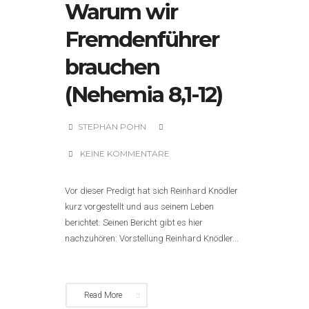
Warum wir
Fremdenführer
brauchen
(Nehemia 8,1-12)
STEPHAN POHN
KEINE KOMMENTARE
Vor dieser Predigt hat sich Reinhard Knödler
kurz vorgestellt und aus seinem Leben
berichtet. Seinen Bericht gibt es hier
nachzuhören: Vorstellung Reinhard Knödler...
Read More