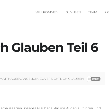
WILLKOMMEN
GLAUBEN
TEAM
PR
ch Glauben Teil 6
MATTHÄUSEVANGELIUM
,
ZUVERSICHTLICH GLAUBEN
1089
e Kernaussagen unseres Glaubens klar vor Augen zu führen, und