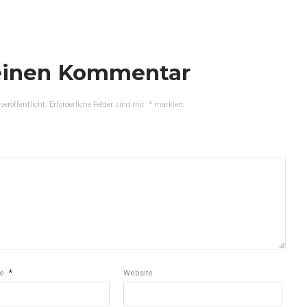
einen Kommentar
veröffentlicht.
Erforderliche Felder sind mit
*
markiert
*
se
Website