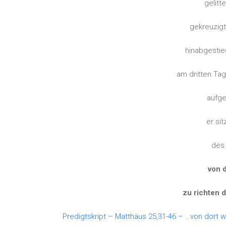
gelitt
gekreuzigt
hinabgestie
am dritten Ta
aufge
er si
des 
von 
zu richten 
Predigtskript – Matthäus 25,31-46 – …von dort 