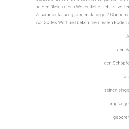
so den Blick auf das Wesentliche nicht zu verli
Zusammenfassung „bodenständigen“ Glaubens. I
von Gottes Wort und bekommen festen Boden unt
„
den Va
den Schöpfe
Und
seinen eing
empfangen
geboren