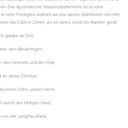
eren. Das Apostolische Glaubensbekenntnis ist so eine
n zehn Predigten widmen wir uns diesen Wahrheiten mit Hilfe
er die Füße in Zeiten, wo so vieles sonst ins Wanken gerät.
Ich glaube an Gott,
ter, den Allmächtigen,
r des Himmels und der Erde.
 an Jesus Christus,
eborenen Sohn, unsern Herrn,
 durch den Heiligen Geist,
 von der Jungfrau Maria,