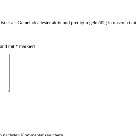
 er als Gemeindeältester aktiv und predigt regelmäßig in unseren Got
sind mit
*
markiert
n nächsten Kommentar speichern.