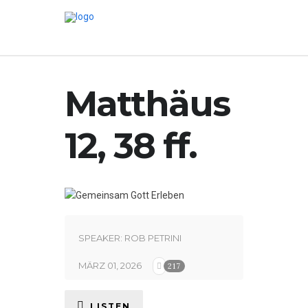
Matthäus
12, 38 ff.
SPEAKER:
ROB PETRINI
MÄRZ 01, 2026
217
LISTEN