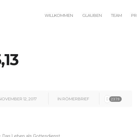
WILLKOMMEN
GLAUBEN
TEAM
PR
,13
NOVEMBER 12, 2017
IN
RÖMERBRIEF
2379
I – Das Leben als Gottesdienst