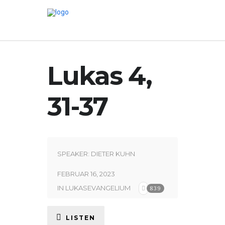
Lukas 4,
31-37
SPEAKER:
DIETER KUHN
FEBRUAR 16, 2023
IN
LUKASEVANGELIUM
839
LISTEN