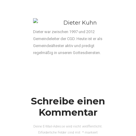
Dieter Kuhn
Dieter war zwischen 1997 und 2012
Gemeindeleiter der CGD. Heute ist er als
Gemeindeältester aktiv und predigt
regelmäßig in unseren Gottesdiensten.
Schreibe einen
Kommentar
Deine E-Mail-Adresse wird nicht veröffentlicht.
Erforderliche Felder sind mit
*
markiert