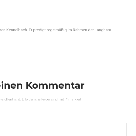
nen Kennelbach. Er predigt regelmäßig im Rahmen der Langham
einen Kommentar
veröffentlicht.
Erforderliche Felder sind mit
*
markiert