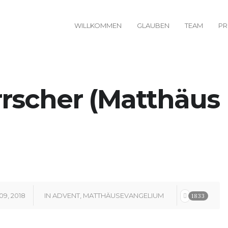
WILLKOMMEN
GLAUBEN
TEAM
PR
rscher (Matthäus
9, 2018
IN
ADVENT
,
MATTHÄUSEVANGELIUM
1833