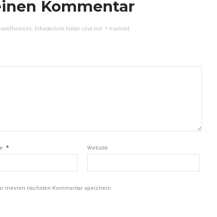
einen Kommentar
veröffentlicht.
Erforderliche Felder sind mit
*
markiert
*
se
Website
für meinen nächsten Kommentar speichern.