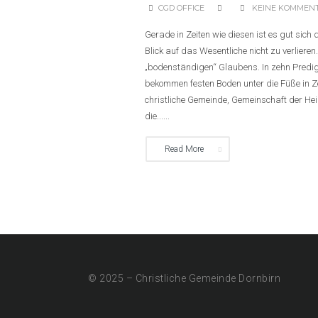
CGD OFFICE
KEINE KOMMEN
Gerade in Zeiten wie diesen ist es gut sic
Blick auf das Wesentliche nicht zu verlie
„bodenständigen“ Glaubens. In zehn Predig
bekommen festen Boden unter die Füße in Zei
christliche Gemeinde, Gemeinschaft der Heil
die......
Read More
© 2025 – Christliche Gemeinde Dornbirn