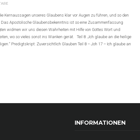
TARE
h die Kernaussagen unseres Glaubens klar vor Augen zu führen, und so den
ren. Das Apostolische Glaubensbekenntnis ist so eine Zusammenfassung
ten widmen wir uns diesen Wahrheiten mit Hilfe von Gottes Wort und
ten, wo so vieles sonst ins Wanken gerät. Teil 8: „Ich glaube an die heilige
igen.“ Predigtskript: Zuversichtlich Glauben Teil 8 – Joh 17 – Ich glaube an
INFORMATIONEN