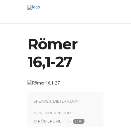
Römer
16,1-27
SPEAKER:
DIETER KUHN
NOVEMBER 26, 2017
IN
RÖMERBRIEF
2361