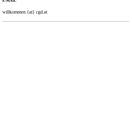
E-MAIL
willkommen {at} cgd.at