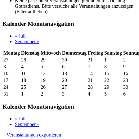
Keine passenden Veranstaltungen gefunden für Alt-Jung
Gottesdienst. Bitte versuche alle Veranstaltungen anzuzeigen
(Filter aufheben).
Kalender Monatsnavigation
«
Juli
September
»
Montag
Dienstag
Mittwoch
Donnerstag
Freitag
Samstag
Sonnta
27
28
29
30
31
1
2
3
4
5
6
7
8
9
10
11
12
13
14
15
16
17
18
19
20
21
22
23
24
25
26
27
28
29
30
31
1
2
3
4
5
6
Kalender Monatsnavigation
«
Juli
September
»
+ Veranstaltungen exportieren