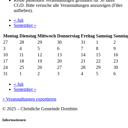
Keine passenden Veranstaltungen gefunden für 50 Jahre
CGD. Bitte versuche alle Veranstaltungen anzuzeigen (Filter
aufheben).
Kalender
«
Juli
September
»
Monatsnavigation
Montag
Dienstag
Mittwoch
Donnerstag
Freitag
Samstag
Sonnta
27
28
29
30
31
1
2
3
4
5
6
7
8
9
10
11
12
13
14
15
16
17
18
19
20
21
22
23
24
25
26
27
28
29
30
31
1
2
3
4
5
6
Kalender
«
Juli
September
»
Monatsnavigation
+ Veranstaltungen exportieren
© 2025 – Christliche Gemeinde Dornbirn
Informationen